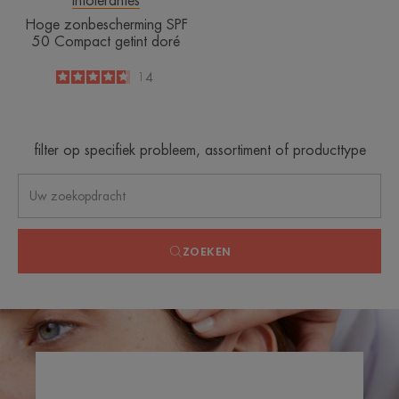
intolérantes
Hoge zonbescherming SPF
50 Compact getint doré
4.6
/
5
14
-
filter op specifiek probleem, assortiment of producttype
ZOEKEN