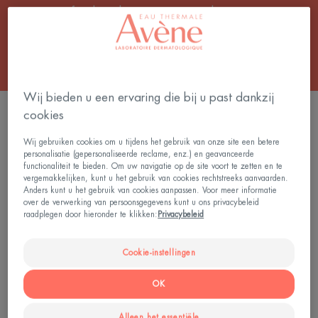
van fotobescherming voor veilig zonnen.
Wij bieden u een ervaring die bij u past dankzij
cookies
FILTER DE PRODUCTEN
Wij gebruiken cookies om u tijdens het gebruik van onze site een betere
personalisatie (gepersonaliseerde reclame, enz.) en geavanceerde
3 Resultaten "Zonverzorging voor de zeer
functionaliteit te bieden. Om uw navigatie op de site voort te zetten en te
vergemakkelijken, kunt u het gebruik van cookies rechtstreeks aanvaarden.
gevoelige huid"
Anders kunt u het gebruik van cookies aanpassen. Voor meer informatie
over de verwerking van persoonsgegevens kunt u ons privacybeleid
SPF
Hoge
raadplegen door hieronder te klikken:
Privacybeleid
50+
Bescherming
Minerale
SPF
Cookie-instellingen
fluide
50
Compact
OK
getint
sable
Alleen het essentiële