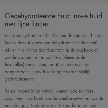
Gedehydrateerde huid: ruwe huid
met fijne lijntjes
Een gedehydrateerde huid is een dorstige huid. Hoe
kunt u deze tekenen van dehydratatie herkennen?
Als er fijne lijntjes zichtbaar zijn in de ooghoek of
op de wangen, en er schilfers (kleine dode
huidcellen) verschijnen nadat u make-up hebt
aangebracht, is uw huid hoogstwaarschijnlijk
gedehydrateerd.
Soms, vooral in de winter, kunnen ook schilfers
opduiken in de hoek van de wenkbrauwen en op de
neusvleugels. Ook dit is een teken dat u uw huid