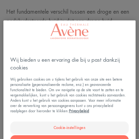
Het fundamentele verschil tussen een droge en een
gedehydrateerde huid is dat een droge huid
permanent droog is, terwijl een gedehydrateerde
huid slechts af en toe droog is. Deze tijdelijke
toestand kan alle huidtypes treffen: vet, gemengd,
normaal... of droog. Speciale momenten: periodes
Wij bieden u een ervaring die bij u past dankzij
van hormonale veranderingen en
cookies
seizoenswisselingen. De zomer en de winter zijn
Wij gebruiken cookies om u tijdens het gebruik van onze site een betere
personalisatie (gepersonaliseerde reclame, enz.) en geavanceerde
bijzonder bevorderlijk voor een gedehydrateerde
functionaliteit te bieden. Om uw navigatie op de site voort te zetten en te
huid: kou, wind en zon tasten de hydrolipidenfilm
vergemakkelijken, kunt u het gebruik van cookies rechtstreeks aanvaarden.
Anders kunt u het gebruik van cookies aanpassen. Voor meer informatie
van de opperhuid mee af, die geen water meer kan
over de verwerking van persoonsgegevens kunt u ons privacybeleid
raadplegen door hieronder te klikken:
Privacybeleid
vasthouden. Ongeschikte producten, veelvuldig
scheren of zelfs douchen met te heet water zijn
Cookie-instellingen
andere factoren die de uitdroging van de huid