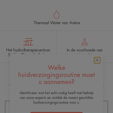
Thermaal Water van Avène
Het hydrotherapiecentrum
In de voorhoede van
Station Thermale Avène
innovatie
Welke
huidverzorgingsroutine moet
Ontvang onze nieuwsbrief
u aannemen?
Wij staan altijd voor u klaar met de nodige huidzorg! Al onze
dagelijkse huidverzorgingstips.
Identificeer wat het echt nodig heeft met behulp
van onze esperts en ontdek de meest geschikte
huidverzorgingsroutine voor u.
ZICH INSCHRIJVEN VOOR DE NIEUWSBRIEF