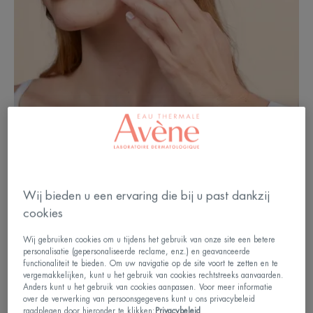
A: Droge huid - B : Normale huid 1- Onderhuid 2-
Lederhuid 3- Opperhuid 4- Hoornlaag
Wij bieden u een ervaring die bij u past dankzij
cookies
Waarom is mijn huid
Wij gebruiken cookies om u tijdens het gebruik van onze site een betere
personalisatie (gepersonaliseerde reclame, enz.) en geavanceerde
gedehydrateerd?
functionaliteit te bieden. Om uw navigatie op de site voort te zetten en te
vergemakkelijken, kunt u het gebruik van cookies rechtstreeks aanvaarden.
Anders kunt u het gebruik van cookies aanpassen. Voor meer informatie
Ongeveer 70% van onze huid bestaat uit water,
over de verwerking van persoonsgegevens kunt u ons privacybeleid
raadplegen door hieronder te klikken:
Privacybeleid