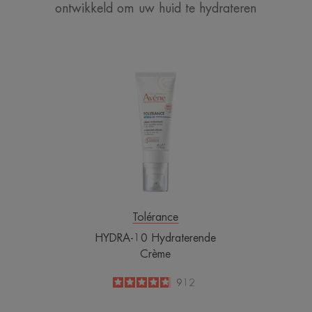
ontwikkeld om uw huid te hydrateren
HYDRA-
10
Hydraterende
Crème
Tolérance
HYDRA-10 Hydraterende
Crème
4.8
/
5
912
-