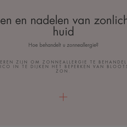
en en nadelen van zonlic
huid
Hoe behandelt u zonneallergie?
EREN ZIJN OM ZONNEALLERGIE TE BEHANDELE
SICO IN TE DIJKEN HET BEPERKEN VAN BLOOT
ZON.