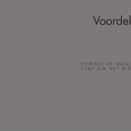
Voordel
HOEWEL ER MANI
STAP OM HET RI