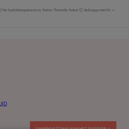
Het hydrotherapiecentrum Station Thermale Avène
Verkooppunten
NL
UID
SAMENVATTING VAN HET DOSSIER