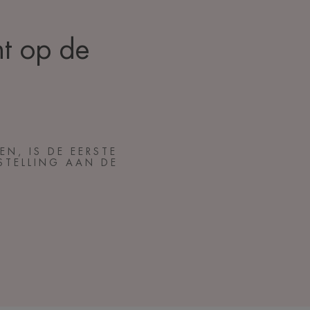
ht op de
N, IS DE EERSTE
STELLING AAN DE