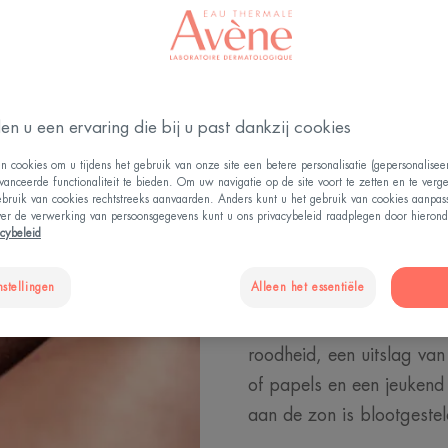
en u een ervaring die bij u past dankzij cookies
De sympto
n cookies om u tijdens het gebruik van onze site een betere personalisatie (gepersonalise
vanceerde functionaliteit te bieden. Om uw navigatie op de site voort te zetten en te verg
zonneallerg
ebruik van cookies rechtstreeks aanvaarden. Anders kunt u het gebruik van cookies aanpa
ver de verwerking van persoonsgegevens kunt u ons privacybeleid raadplegen door hierond
acybeleid
Hoe weet u of u zonnealle
nstellingen
Alleen het essentiële
blootstelling is het rood e
lichtdermatose, zoals he
roodheid, een uitslag van 
of papels en een jeukend
aan de zon is blootgestel