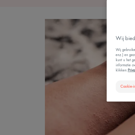
Wij bied
Wij gebruike
enz.) en gea
kunt u het g
informatie o
klikken:
Priv
Cookie-i