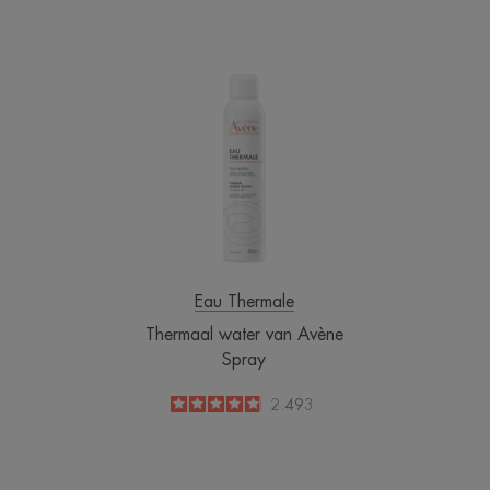
Thermaal
water
van
Avène
Spray
Eau Thermale
Thermaal water van Avène
Spray
4.8
/
5
2.493
-