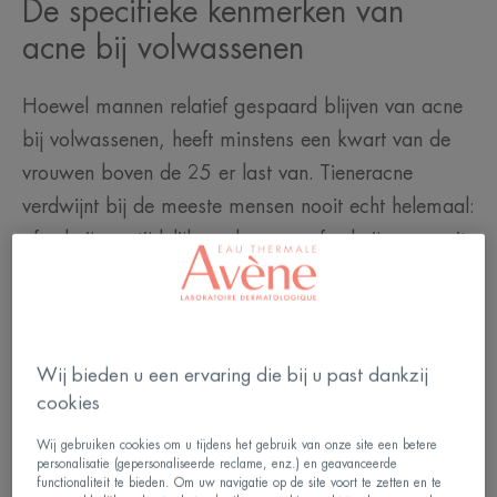
De specifieke kenmerken van
acne bij volwassenen
Hoewel mannen relatief gespaard blijven van acne
bij volwassenen, heeft minstens een kwart van de
vrouwen boven de 25 er last van. Tieneracne
verdwijnt bij de meeste mensen nooit echt helemaal:
ofwel zijn ze tijdelijk verdwenen, ofwel zijn ze nooit
helemaal weggeweest. In zeldzamere gevallen
krijgen sommige vrouwen puistjes als ze volwassen
zijn.
Hormonale schommelingen, erfelijkheid, maar ook
Wij bieden u een ervaring die bij u past dankzij
cookies
stress, voeding, roken, vervuiling of ongeschikte
cosmetica... Dat bepaalde factoren
Wij gebruiken cookies om u tijdens het gebruik van onze site een betere
personalisatie (gepersonaliseerde reclame, enz.) en geavanceerde
verantwoordelijk kunnen zijn voor acne bij
functionaliteit te bieden. Om uw navigatie op de site voort te zetten en te