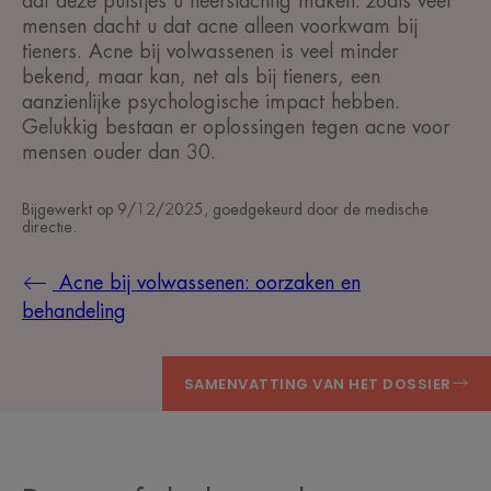
dat deze puistjes u neerslachtig maken: zoals veel
mensen dacht u dat acne alleen voorkwam bij
tieners. Acne bij volwassenen is veel minder
bekend, maar kan, net als bij tieners, een
aanzienlijke psychologische impact hebben.
Gelukkig bestaan er oplossingen tegen acne voor
mensen ouder dan 30.
Bijgewerkt op
9/12/2025
, goedgekeurd door
de medische
directie
.
Acne bij volwassenen: oorzaken en
behandeling
SAMENVATTING VAN HET DOSSIER