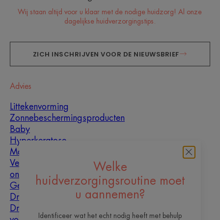
Wij staan altijd voor u klaar met de nodige huidzorg! Al onze
dagelijkse huidverzorgingstips.
ZICH INSCHRIJVEN VOOR DE NIEUWSBRIEF
Advies
Littekenvorming
Zonnebeschermingsproducten
Baby
Hyperkeratose
Mannen
Vette huid met
Welke
oneffenheden
huidverzorgingsroutine moet
Gemengde huid
u aannemen?
Droge huid
Droogheid en
Identificeer wat het echt nodig heeft met behulp
vochtarme huid