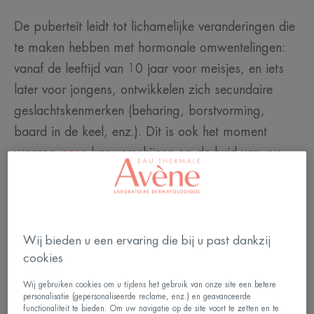
De puberteit leidt tot lichamelijke veranderingen die
te maken hebben met hormonale omwentelingen:
vanaf de leeftijd van 10 jaar voor meisjes, en iets
later voor jongens, ontwikkelen zich secundaire
geslachtskenmerken (beharing, borstvorming,
baard in de keel, enz.). Dit is ook het moment
waarop
acne
kan verschijnen op de huid van uw
tiener.
Deze lichamelijke verschijnselen gaan gepaard met
psychologische en gedragsmatige veranderingen
Wij bieden u een ervaring die bij u past dankzij
die volkomen normaal zijn. Uw tiener maakt zich
cookies
geleidelijk los van de invloed van de ouders en is
Wij gebruiken cookies om u tijdens het gebruik van onze site een betere
zeer geïnteresseerd in zijn of haar vrienden en in het
personalisatie (gepersonaliseerde reclame, enz.) en geavanceerde
functionaliteit te bieden. Om uw navigatie op de site voort te zetten en te