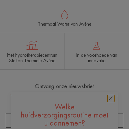
Thermaal Water van Avène
Het hydrotherapiecentrum
In de voorhoede van
Station Thermale Avène
innovatie
Ontvang onze nieuwsbrief
Wij staan altijd voor u klaar met de nodige huidzorg! Al onze
dagelijkse huidverzorgingstips.
Welke
huidverzorgingsroutine moet
ZICH INSCHRIJVEN VOOR DE NIEUWSBRIEF
u aannemen?