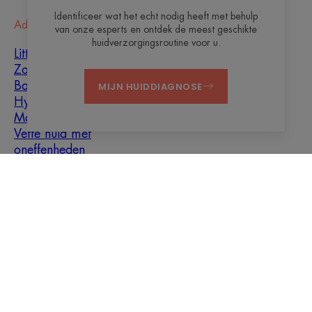
Identificeer wat het echt nodig heeft met behulp
Advies
van onze esperts en ontdek de meest geschikte
huidverzorgingsroutine voor u.
Littekenvorming
Zonnebeschermingsproducten
Baby
MIJN HUIDDIAGNOSE
Hyperkeratose
Mannen
Vette huid met
oneffenheden
Gemengde huid
Droge huid
Droogheid en
vochtarme huid
Over ons
Contact
Veelgestelde vragen