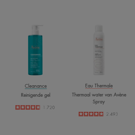
Reinigende
Thermaal
gel
water
van
Avène
Spray
Eau Thermale
Cleanance
Thermaal water van Avène
Reinigende gel
Spray
4.8
/
5
1.720
-
4.8
/
5
2.493
-