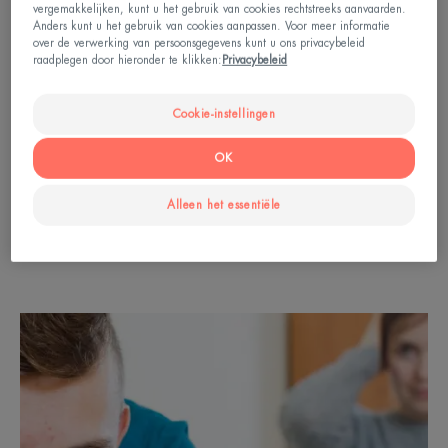
imago dat zij uitstralen, wat zo belangrijk is voor
vergemakkelijken, kunt u het gebruik van cookies rechtstreeks aanvaarden.
Anders kunt u het gebruik van cookies aanpassen. Voor meer informatie
tieners in de 21ste eeuw. Maar wanneer er sprake
over de verwerking van persoonsgegevens kunt u ons privacybeleid
is van
acne
, kan de psychologische impact
raadplegen door hieronder te klikken:
Privacybeleid
aanzienlijk zijn en er zelfs toe bijdragen dat uw
Cookie-instellingen
tiener zich op zichzelf terugtrekt.
OK
Link naar Vette huid met onzuiverheden en acne /
Huid met neiging tot acne / Oorzaken
Alleen het essentiële