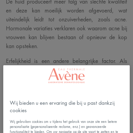
De huid produceert meer talg van slechte kwaliteit
en deze kan moeilijk worden afgevoerd, wat
uiteindelijk leidt tot onzuiverheden, zoals acne.
Hormonale variaties verklaren ook waarom acne bij
vrouwen kan blijven bestaan of opnieuw de kop
kan opsteken.
Erfelijkheid is een andere belangrijke factor. Als
allebei uw ouders in de puberteit of als volwassene
last hadden van acne, is de kans groter dat u er
ook last van hebt. Deze factoren kunnen niet
worden beïnvloed. Maar er kunnen ook andere
Wij bieden u een ervaring die bij u past dankzij
verzwarende factoren meespelen waardoor acne
cookies
aanhoudt, verschijnt of terugkomt.
Wij gebruiken cookies om u tijdens het gebruik van onze site een betere
personalisatie (gepersonaliseerde reclame, enz.) en geavanceerde
functionaliteit te bieden. Om uw navigatie op de site voort te zetten en te