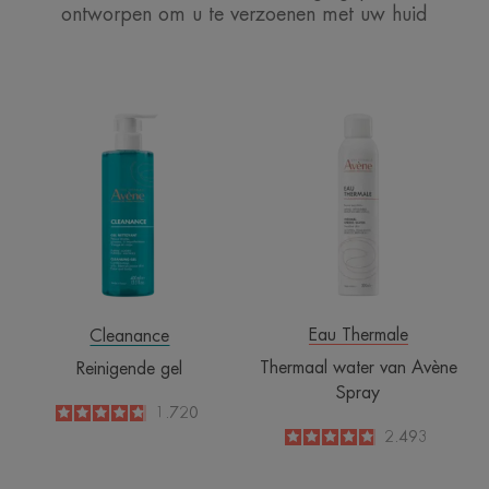
ontworpen om u te verzoenen met uw huid
Reinigende
Thermaal
gel
water
van
Avène
Spray
Eau Thermale
Cleanance
Thermaal water van Avène
Reinigende gel
Spray
4.8
/
5
1.720
-
4.8
/
5
2.493
-