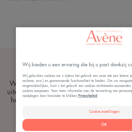
Lees meer
Wij bieden u een ervaring die bij u past dankzij c
Wij gebruiken cookies om u tijdens het gebruik van onze site een betere pe
reclame, enz.) en geavanceerde functionaliteit te bieden. Om uw navigatie 
We leven in een maatschappij waar
vergemakkelijken, kunt u het gebruik van cookies rechtstreeks aanvaarden
uiterlijk belangrijk is. Als men ziet dat
cookies aanpassen. Voor meer informatie over de verwerking van persoons
raadplegen door hieronder te klikken:
Privacybeleid
het lichaam is aangetast, is het nog
moeilijker te verdragen.
Cookie-instellingen
CAROLE
OK