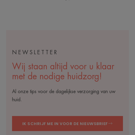
Ga
Ga
naar
naar
item
item
1
2
NEWSLETTER
Wij staan altijd voor u klaar
met de nodige huidzorg!
Al onze tips voor de dagelijkse verzorging van uw
huid.
IK SCHRIJF ME IN VOOR DE NIEUWSBRIEF