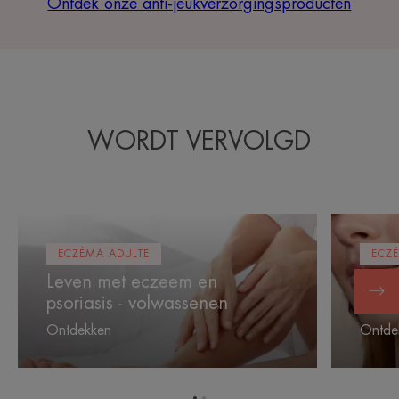
Ontdek onze anti-jeukverzorgingsproducten
WORDT VERVOLGD
Leven
Leven
met
met
ECZÉMA ADULTE
ECZ
eczeem
eczeem
Leven met eczeem en
Leve
en
en
psoriasis - volwassenen
psori
psoriasis
psoriasis
-
-
Ontdekken
Ontde
volwassenen
kinderen