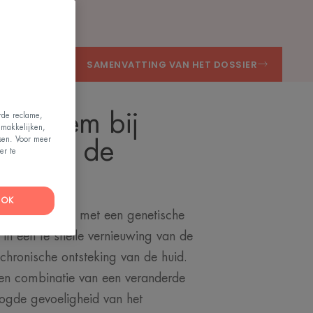
SAMENVATTING VAN HET DOSSIER
n eczeem bij
erde reclame,
emakkelijken,
ssen. Voor meer
at zijn de
er te
OK
oor bij mensen met een genetische
h in een te snelle vernieuwing van de
chronische ontsteking van de huid.
en combinatie van een veranderde
oogde gevoeligheid van het