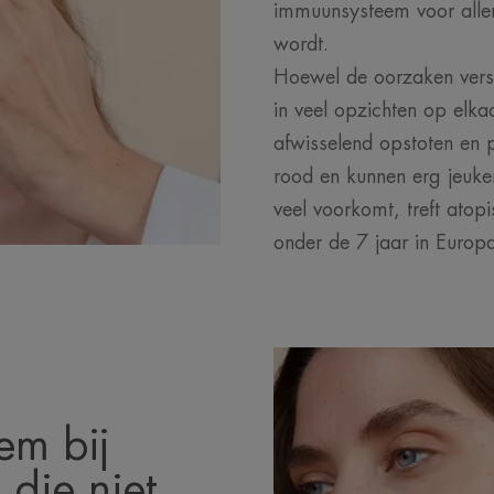
immuunsysteem voor aller
wordt.
Hoewel de oorzaken versc
in veel opzichten op elka
afwisselend opstoten en p
rood en kunnen erg jeuken.
veel voorkomt, treft ato
onder de 7 jaar in Europ
em bij
 die niet