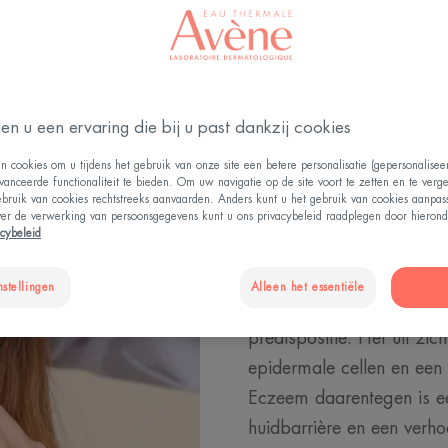
Leven met eczeem en psoriasis
en u een ervaring die bij u past dankzij cookies
Psoriasis e
n cookies om u tijdens het gebruik van onze site een betere personalisatie (gepersonalise
vanceerde functionaliteit te bieden. Om uw navigatie op de site voort te zetten en te verg
ebruik van cookies rechtstreeks aanvaarden. Anders kunt u het gebruik van cookies aanpa
kinderen: w
ver de verwerking van persoonsgegevens kunt u ons privacybeleid raadplegen door hierond
acybeleid
verschillen?
nstellingen
Alleen het essentiële
Psoriasis komt meestal v
predispositie. Het uit zic
epidermale cellen en een 
Eczeem daarentegen is e
huidbarrière en een verh