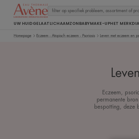
UW HUID
GELAAT
LICHAAM
ZON
BABY
MAKE-UP
HET MERK
DI
Homepage
Eczeem - Atopisch eczeem - Psoriasis
Leven met eczeem en pso
Leven
Eczeem, psorias
permanente bron 
bespotting, deze b