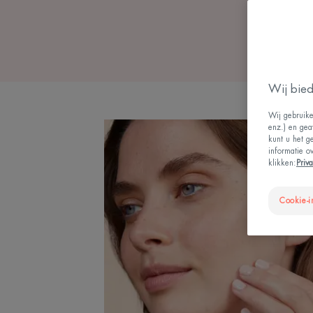
Wij bied
Wij gebruike
enz.) en gea
kunt u het g
informatie o
klikken:
Priv
Cookie-i